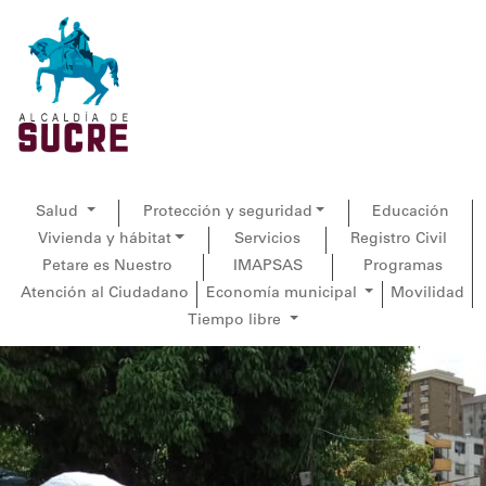
Salud
Protección y seguridad
Educación
Vivienda y hábitat
Servicios
Registro Civil
Petare es Nuestro
IMAPSAS
Programas
Atención al Ciudadano
Economía municipal
Movilidad
Tiempo libre