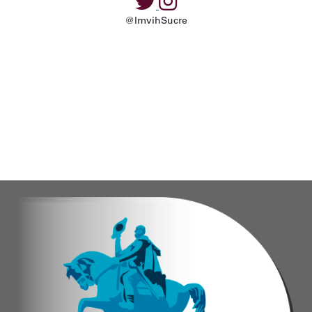
@ImvihSucre