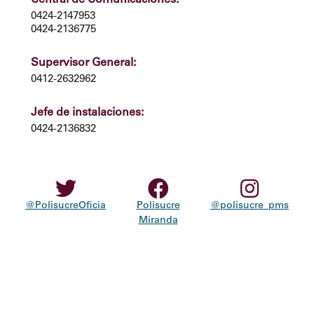
0424-2147953
0424-2136775
Supervisor General:
0412-2632962
Jefe de instalaciones:
0424-2136832
@PolisucreOficia
Polisucre
@polisucre_pms
Miranda