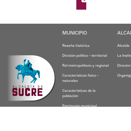
Oskarina Rosso.
MUNICIPIO
ALCA
Reseña histórica
Alcalde
División político – territorial
La Insti
Rol metropolitano y regional
Director
Características físico –
Organi
naturales
Características de la
población
Patrimonio municipal
CONOCE SUCRE