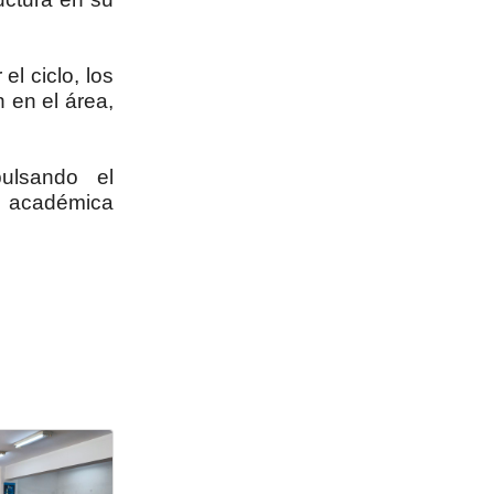
l ciclo, los
n en el área,
pulsando el
n académica