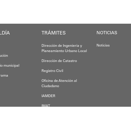
Yois Coellar
LDÍA
TRÁMITES
NOTICIAS
Noticias
Dirección de Ingeniería y
Planeamiento Urbano Local
tución
Dirección de Catastro
io municipal
Registro Civil
grama
Oficina de Atención al
Ciudadano
IAMDER
IMAT
Dirección de Desarrollo
Económico