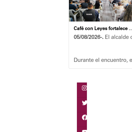
Café con Leyes fortalece el análisis jurídico y constitu
05/08/2026-.
El alcalde 
Durante el encuentro, e
Vladimir Blanco, aboga
El programa "Café con L