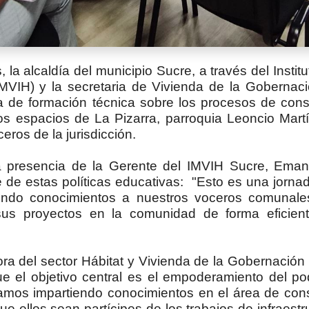
 la alcaldía del municipio Sucre, a través del Instit
IMVIH) y la secretaria de Vivienda de la Gobernac
a de formación técnica sobre los procesos de cons
los espacios de La Pizarra, parroquia Leoncio Mart
ceros de la jurisdicción.
a presencia de la Gerente del IMVIH Sucre, Emani
 de estas políticas educativas: "Esto es una jornad
endo conocimientos a nuestros voceros comunale
sus proyectos en la comunidad de forma eficient
dora del sector Hábitat y Vivienda de la Gobernación
que el objetivo central es el empoderamiento del po
tamos impartiendo conocimientos en el área de con
e ellos sean partícipes de los trabajos de infraestr