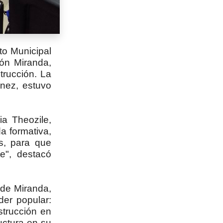
uto Municipal
ión Miranda,
trucción. La
ínez, estuvo
a Theozile,
a formativa,
s, para que
e", destacó
 de Miranda,
der popular:
strucción en
uctura en su