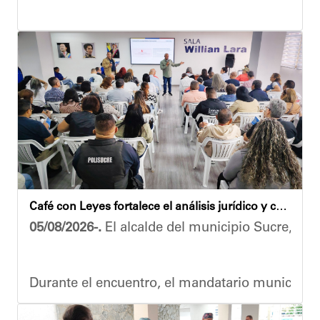
Las obras en ejecución contemplan
la pintura 
El alcalde Diógenes Lara expresó sus palabras d
"
Damos las gracias por esta recuperación en el 
​Por su parte, el gobernador del estado Miranda,
​"Tenemos un desafío en todo el estado Miranda 
Finalmente, el ministro de Educación, Héctor R
Café con Leyes fortalece el análisis jurídico y constitucional en el municipio Sucre
Esta jornada ratifica el esfuerzo articulado en
05/08/2026-.
El alcalde del municipio Sucre, Dióg
Joshua Piña.
Durante el encuentro, el mandatario municipal s