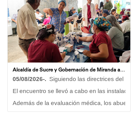
Vladimir Blanco, abogado y participante activo 
El programa "Café con Leyes" se consolida como 
Oskarina Rosso.
Alcaldía de Sucre y Gobernación de Miranda atendieron a más de 100 adultos mayores en Petare
05/08/2026-.
Siguiendo las directrices del Ejec
El encuentro se llevó a cabo en las instalacion
Además de la evaluación médica, los abuelos dis
Carmen Herrera, integrante activa de esta Casa
“Tengo una excelente atención por parte del e