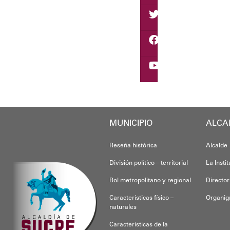
Eudicis Viva, habitante
Esta iniciativa se enma
Oskarina Rosso
MUNICIPIO
ALCA
Reseña histórica
Alcalde
División político – territorial
La Insti
Rol metropolitano y regional
Director
Características físico –
Organi
naturales
Características de la