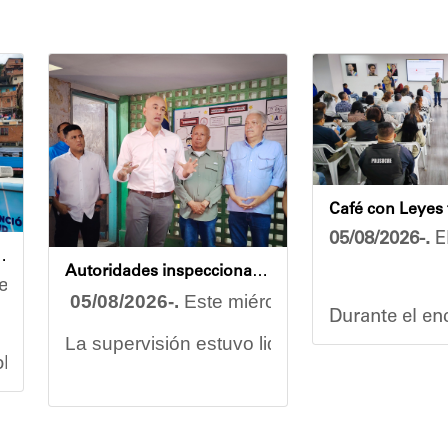
05/08/2026-.
El
endidas en jornada integral
Autoridades inspeccionan obras de rehabilitación en la U.E.N. José Antonio Calcaño en Caucagüita
rzo conjunto por garantizar el bienestar de las comu
05/08/2026-.
Este miércoles se llevó a cabo
Durante el enc
La supervisión estuvo liderada por el minist
splegó un equipo multidisciplinario que ofreció aten
Vladimir Blan
Las obras en ejecución contemplan
la pintu
os asistentes contaron servicios de medicina general 