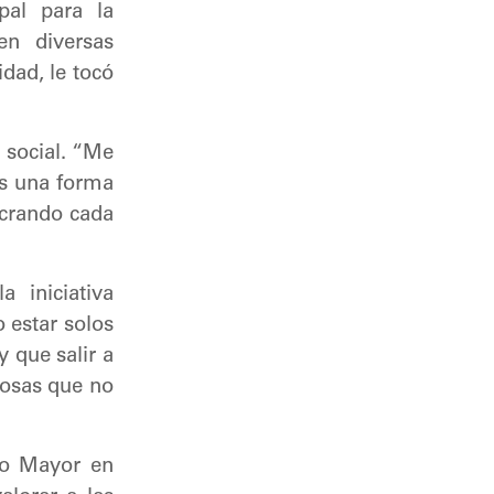
pal para la
en diversas
dad, le tocó
 social. “Me
es una forma
ucrando cada
 iniciativa
 estar solos
 que salir a
cosas que no
to Mayor en