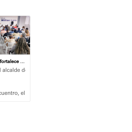
Café con Leyes fortalece el análisis jurídico y constitucional en el municipio Sucre
 alcalde del municipio Sucre, Diógenes Lara, encabezó
nidades, la Alcaldía del Municipio Sucre y el Instit
 un recorrido de inspección en las instalaciones de 
uentro, el mandatario municipal se reunió con un nut
ro del Poder Popular para la Educación, Héctor Rodr
ción médica primaria y servicios de cuidado personal
co, abogado y participante activo en la jornada, des
ra general de las instalaciones, la rehabilitación de
y pediatría, toma de tensión arterial e inmunización 