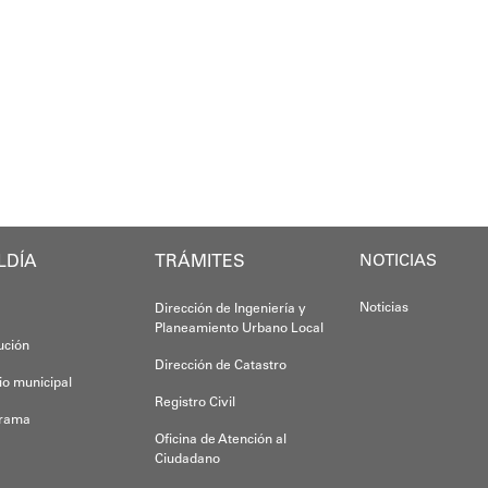
El alcalde Diógenes Lara expresó sus palabra
El programa "
"
Damos las gracias por esta recuperación en 
 de la comunidad y beneficiaria del operativo, destac
​Por su parte, el gobernador del estado Miran
​"Tenemos un desafío en todo el estado Miran
Oskarina Ros
rca en la política social impulsada por el alcalde Di
Finalmente, el ministro de Educación, Héctor
Esta jornada ratifica el esfuerzo articulado
LDÍA
TRÁMITES
NOTICIAS
Joshua Piña.
Noticias
Dirección de Ingeniería y
Planeamiento Urbano Local
tución
Dirección de Catastro
io municipal
Registro Civil
grama
Oficina de Atención al
Ciudadano