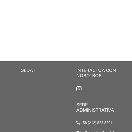
s de agradecimiento por los trabajos iniciados en el
Café con Leyes" se consolida como una iniciativa perm
el colegio José A. Calcaño, que va a beneficiar no 
ó la efectividad y relevancia de la actividad: “La a
da, Elio Serrano, destacó los desafíos que representa
da de proporcionarle a nuestros estudiantes infraes
so.
ógenes Lara, cuyo plan de gestión prioriza la presenc
 Rodríguez anunció que “La presidenta Delcy Rodrígu
 entre el Gobierno Nacional, regional y local junto 
SEDAT
INTERACTÚA CON
NOSOTROS
SEDE
ADMINISTRATIVA
+58 (212) 823.8201