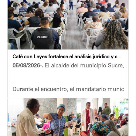
El alcalde Diógenes Lara expresó sus palabras d
"
Damos las gracias por esta recuperación en el 
​Por su parte, el gobernador del estado Miranda,
​"Tenemos un desafío en todo el estado Miranda 
Finalmente, el ministro de Educación, Héctor R
Café con Leyes fortalece el análisis jurídico y constitucional en el municipio Sucre
Esta jornada ratifica el esfuerzo articulado en
05/08/2026-.
El alcalde del municipio Sucre, Dióg
Joshua Piña.
Durante el encuentro, el mandatario municipal s
Vladimir Blanco, abogado y participante activo 