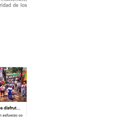
ridad de los
Adultos mayores disfrutaron de la jornada "Los abuelos ríen, Venezuela ríe"
recto y dar respuesta oportuna a los requerimientos de la comunid
 Misión Venezuela Joven junto a la Gobernación de Miranda y la Alc
n esfuerzo conjunto del alcalde Diógenes Lara y las diferentes dep