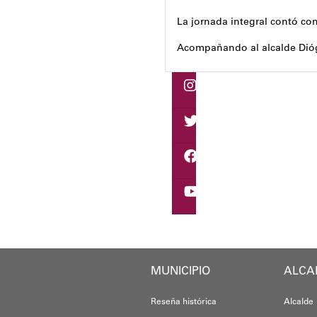
La jornada integral contó con
Acompañando al alcalde Dióge
Al respecto, señaló dos espa
Precisamente, el Plan Vacacio
Andyvell Román
MUNICIPIO
ALCA
Reseña histórica
Alcalde