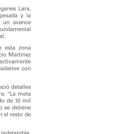
ógenes Lara,
 pesada y la
o un avance
o fundamental
al.
n esta zona
cio Martínez
ectivamente
udadanos con
eció detalles
ra: "La meta
do de 10 mil
o se detiene
 el resto de
indetenible,