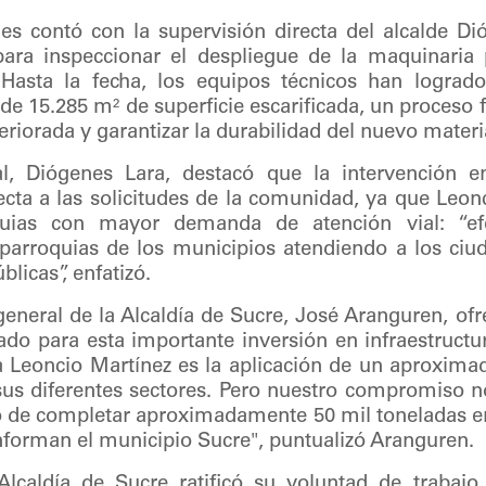
es contó con la supervisión directa del alcalde Di
para inspeccionar el despliegue de la maquinaria
 Hasta la fecha, los equipos técnicos han lograd
l de 15.285 m² de superficie escarificada, un proces
riorada y garantizar la durabilidad del nuevo materi
l, Diógenes Lara, destacó que la intervención e
cta a las solicitudes de la comunidad, ya que Leon
uias con mayor demanda de atención vial: “ef
parroquias de los municipios atendiendo a los ci
blicas”, enfatizó.
 general de la Alcaldía de Sucre, José Aranguren, ofr
ado para esta importante inversión en infraestructu
a Leoncio Martínez es la aplicación de un aproxima
sus diferentes sectores. Pero nuestro compromiso n
o de completar aproximadamente 50 mil toneladas en
forman el municipio Sucre", puntualizó Aranguren.
Alcaldía de Sucre ratificó su voluntad de trabajo 