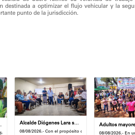
 destinada a optimizar el flujo vehicular y la segu
tante punto de la jurisdicción.
Alcalde Diógenes Lara sostuvo asamblea de vecinos con juntas de condominio de Palo Verde
 Vacacional Venezuela RÍE 2026
08/08/2026.- Con el propósito de mantener un diálogo di
despliegue que impulsa el Gobierno nacional,m a través de la Gran
08/08/2026.- En u