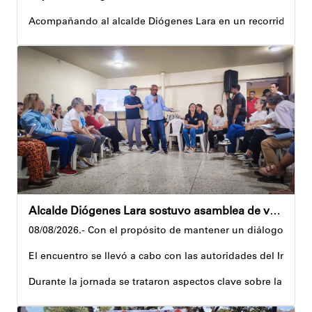
Acompañando al alcalde Diógenes Lara en un recorrido, el 
Al respecto, señaló dos espacios permanentes habilitados pa
Precisamente, el Plan Vacacional Venezuela RÍE 2026 es frut
Andyvell Román
Alcalde Diógenes Lara sostuvo asamblea de vecinos con juntas de condominio de Palo Verde
08/08/2026.- Con el propósito de mantener un diálogo direct
El encuentro se llevó a cabo con las autoridades del Instit
Durante la jornada se trataron aspectos clave sobre la reco
El alcalde tomó nota de las quejas, sugerencias y solicitu