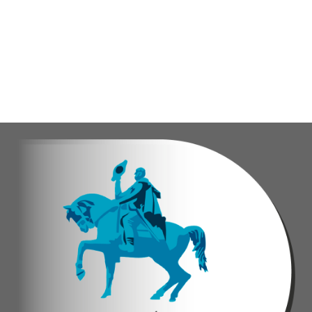
El encuentro congregó a abuelos provenientes de tres parro
Con estas iniciativas, el alcalde Diógenes Lara reafirma su
Andyvell Román