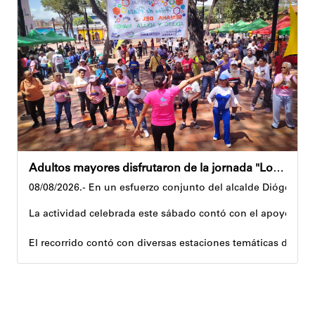
Además, estas acciones se ejecutan en articulación con los 
Andyvell Román
Adultos mayores disfrutaron de la jornada "Los abuelos ríen, Venezuela ríe"
08/08/2026.- En un esfuerzo conjunto del alcalde Diógenes La
La actividad celebrada este sábado contó con el apoyo de 
El recorrido contó con diversas estaciones temáticas diseña
Cuerpo y movimiento: espacio dedicado a la activación f
Juegos didácticos: memoria y dinámicas didácticas enf
Cultura, sombra y cosecha: actividad lúdico-educativa or