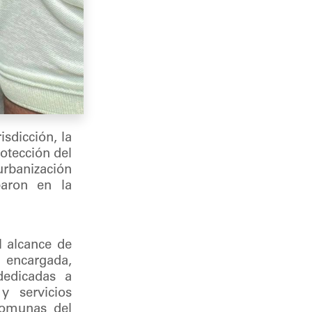
isdicción, la
otección del
rbanización
paron en la
l alcance de
a encargada,
dedicadas a
y servicios
comunas del