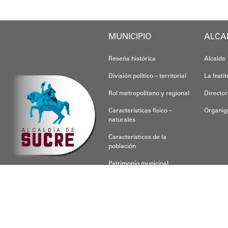
MUNICIPIO
ALCA
Reseña histórica
Alcalde
División político – territorial
La Insti
Rol metropolitano y regional
Director
Características físico –
Organi
naturales
Características de la
población
Patrimonio municipal
CONOCE SUCRE
Para respon