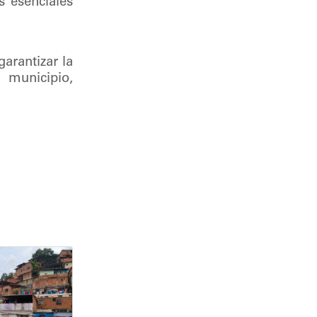
s esenciales
arantizar la
 municipio,