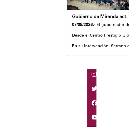
Gobierno de Miranda activa plan de ahorro en
07/08/2026.-
El gobernador de
Desde el Centro Prestigio Gio
En su intervención, Serrano c
Igualmente, explicó que el pr
Despliegue territorial
El encuentro contó con la pa
Como parte de los acuerdos or
Joshua Piña