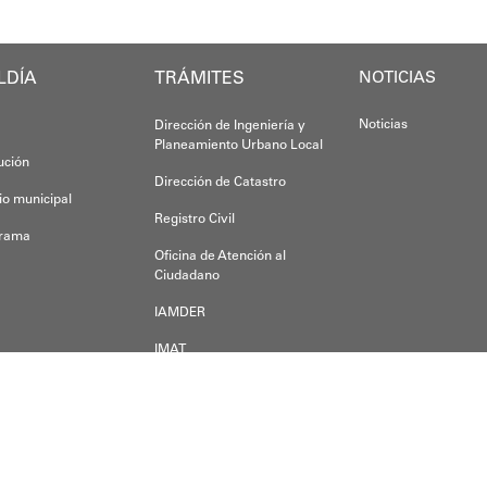
LDÍA
TRÁMITES
Oskarina Ros
NOTICIAS
Noticias
Dirección de Ingeniería y
Planeamiento Urbano Local
tución
Dirección de Catastro
io municipal
Registro Civil
grama
Oficina de Atención al
Ciudadano
IAMDER
IMAT
Dirección de Desarrollo
Económico
der alguna duda, inquietud o pregunta, escríbanos a:
a a.m.s.o.a