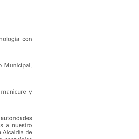
mología con
o Municipal,
, manicure y
autoridades
os a nuestro
 Alcaldía de