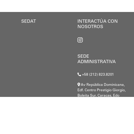
so
SEDAT
INTERACTÚA CON
NOSOTROS
SEDE
ADMINISTRATIVA
+58 (212) 823.8201
Av República Dominicana,
Edf. Centro Prestigio Giorgio,
Boleita Sur. Caracas, Edo
Miranda.
G-20000148-8
.c@gmail.com