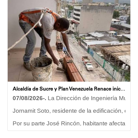
Igualmente, explicó que el propósito central de este esquema
Despliegue territorial
El encuentro contó con la participación del diputado Nicolá
Como parte de los acuerdos orientados durante la reunión, e
Joshua Piña
Alcaldía de Sucre y Plan Venezuela Renace iniciaron demolición de fachadas en Residencias Los Dos Caminos
07/08/2026-.
La Dirección de Ingeniería Municip
Jornamit Soto, residente de la edificación, exp
Por su parte José Rincón, habitante afectado del