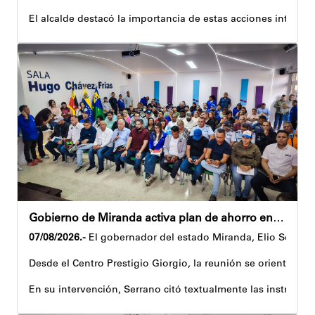
El alcalde destacó la importancia de estas acciones integr
Asimismo, añadió que estas jornadas se realizarán de manera
La fuerza trabajadora expresó su gratitud por este desplie
En la misma línea, Margarita Solórzano compartió su experie
Con esta programación especial, la Alcaldía del Municipio Su
Gobierno de Miranda activa plan de ahorro energético en la entidad
07/08/2026.-
El gobernador del estado Miranda, Elio Serrano,
Desde el Centro Prestigio Giorgio, la reunión se orientó al 
En su intervención, Serrano citó textualmente las instruccio