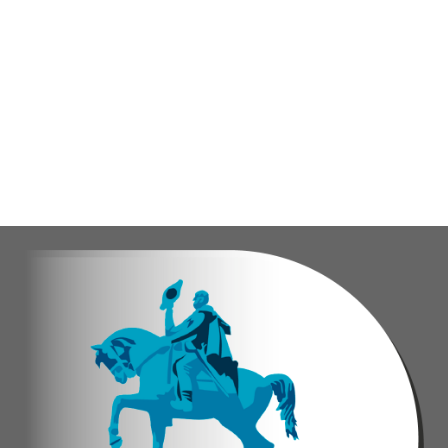
“El proceso comenzó con una primera inspección 
Ante la emergencia, los vecinos del referido ed
Las cuadrillas de trabajo permanecen desplegad
Yois Coellar