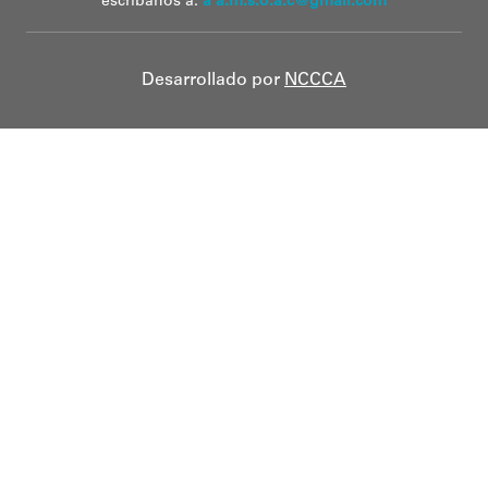
escríbanos a:
a a.m.s.o.a.c@gmail.com
Desarrollado por
NCCCA