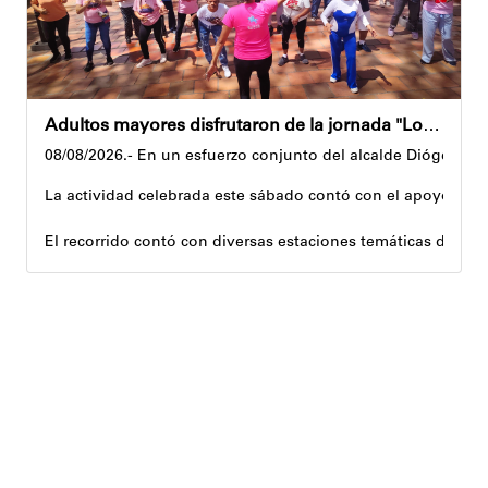
Adultos mayores disfrutaron de la jornada "Los abuelos ríen, Venezuela ríe"
08/08/2026.- En un esfuerzo conjunto del alcalde Diógenes La
La actividad celebrada este sábado contó con el apoyo de 
El recorrido contó con diversas estaciones temáticas diseña
Cuerpo y movimiento: espacio dedicado a la activación f
Juegos didácticos: memoria y dinámicas didácticas enf
Cultura, sombra y cosecha: actividad lúdico-educativa or
El encuentro congregó a abuelos provenientes de tres parro
Con estas iniciativas, el alcalde Diógenes Lara reafirma su
Andyvell Román