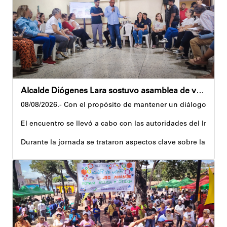
Andyvell Román
Alcalde Diógenes Lara sostuvo asamblea de vecinos con juntas de condominio de Palo Verde
08/08/2026.- Con el propósito de mantener un diálogo direct
El encuentro se llevó a cabo con las autoridades del Instit
Durante la jornada se trataron aspectos clave sobre la reco
El alcalde tomó nota de las quejas, sugerencias y solicitu
Además, estas acciones se ejecutan en articulación con los 
Andyvell Román