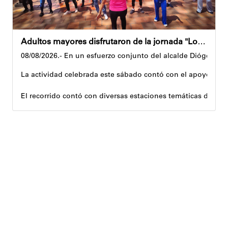
Adultos mayores disfrutaron de la jornada "Los abuelos ríen, Venezuela ríe"
08/08/2026.- En un esfuerzo conjunto del alcalde Diógenes La
La actividad celebrada este sábado contó con el apoyo de 
El recorrido contó con diversas estaciones temáticas diseña
Cuerpo y movimiento: espacio dedicado a la activación f
Juegos didácticos: memoria y dinámicas didácticas enf
Cultura, sombra y cosecha: actividad lúdico-educativa or
El encuentro congregó a abuelos provenientes de tres parro
Con estas iniciativas, el alcalde Diógenes Lara reafirma su
Andyvell Román