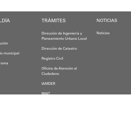
LDÍA
TRÁMITES
Oskarina Ros
NOTICIAS
Noticias
Dirección de Ingeniería y
Planeamiento Urbano Local
tución
Dirección de Catastro
io municipal
Registro Civil
grama
Oficina de Atención al
Ciudadano
IAMDER
IMAT
Dirección de Desarrollo
Económico
der alguna duda, inquietud o pregunta, escríbanos a:
a a.m.s.o.a