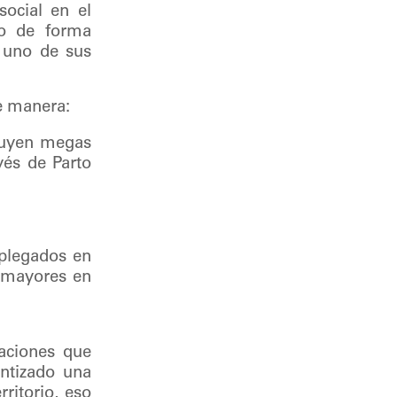
ocial en el
do de forma
 uno de sus
te manera:
cluyen megas
vés de Parto
splegados en
s mayores en
aciones que
antizado una
ritorio, eso