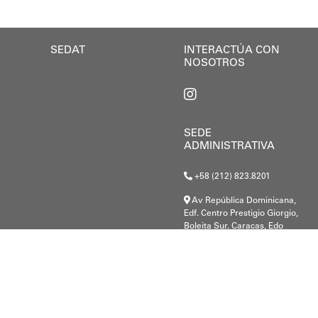
so
SEDAT
INTERACTÚA CON
NOSOTROS
SEDE
ADMINISTRATIVA
+58 (212) 823.8201
Av República Dominicana,
Edf. Centro Prestigio Giorgio,
Boleita Sur. Caracas, Edo
Miranda.
G-20000148-8
.c@gmail.com