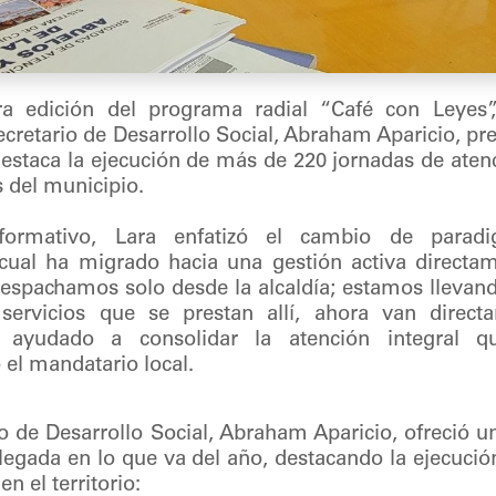
a edición del programa radial “Café con Leyes”, 
secretario de Desarrollo Social, Abraham Aparicio, pr
estaca la ejecución de más de 220 jornadas de atenc
 del municipio.
nformativo, Lara enfatizó el cambio de parad
a cual ha migrado hacia una gestión activa directa
espachamos solo desde la alcaldía; estamos llevand
s servicios que se prestan allí, ahora van direc
ayudado a consolidar la atención integral q
el mandatario local.
rio de Desarrollo Social, Abraham Aparicio, ofreció u
plegada en lo que va del año, destacando la ejecuci
n el territorio: