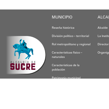
MUNICIPIO
ALCA
Reseña histórica
Alcalde
División político – territorial
La Insti
Rol metropolitano y regional
Director
Características físico –
Organi
naturales
Características de la
población
Patrimonio municipal
CONOCE SUCRE
Para respon