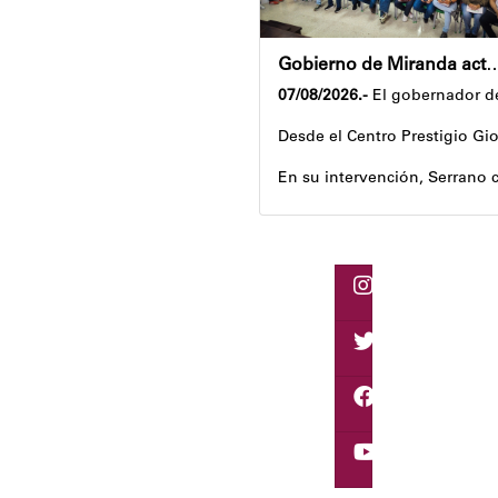
Gobierno de Miranda activa plan de ahorro en
07/08/2026.-
El gobernador de
Desde el Centro Prestigio Gio
En su intervención, Serrano c
Igualmente, explicó que el pr
Despliegue territorial
El encuentro contó con la pa
Como parte de los acuerdos or
Joshua Piña