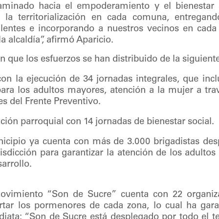
minado hacia el empoderamiento y el bienestar s
o la territorialización en cada comuna, entregan
lentes e incorporando a nuestros vecinos en cada
 alcaldía”, afirmó Aparicio.
n que los esfuerzos se han distribuido de la siguien
con la ejecución de 34 jornadas integrales, que in
para los adultos mayores, atención a la mujer a tra
s del Frente Preventivo.
ción parroquial con 14 jornadas de bienestar social.
icipio ya cuenta con más de 3.000 brigadistas de
isdicción para garantizar la atención de los adulto
arrollo.
ovimiento “Son de Sucre” cuenta con 22 organiz
rtar los pormenores de cada zona, lo cual ha gar
diata: “Son de Sucre está desplegado por todo el ter