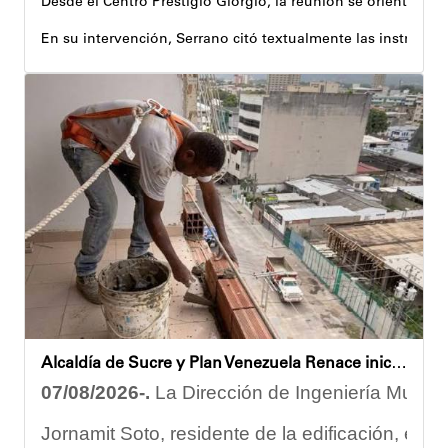
Desde el Centro Prestigio Giorgio, la reunión se orientó al 
En su intervención, Serrano citó textualmente las instruccio
Igualmente, explicó que el propósito central de este esquema
Despliegue territorial
El encuentro contó con la participación del diputado Nicolá
Como parte de los acuerdos orientados durante la reunión, e
Joshua Piña
Alcaldía de Sucre y Plan Venezuela Renace iniciaron demolición de fachadas en Residencias Los Dos Caminos
07/08/2026-.
La Dirección de Ingeniería Municip
Jornamit Soto, residente de la edificación, exp