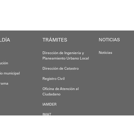
Yois Coellar
LDÍA
TRÁMITES
NOTICIAS
Noticias
Dirección de Ingeniería y
Planeamiento Urbano Local
tución
Dirección de Catastro
io municipal
Registro Civil
grama
Oficina de Atención al
Ciudadano
IAMDER
IMAT
Dirección de Desarrollo
Económico