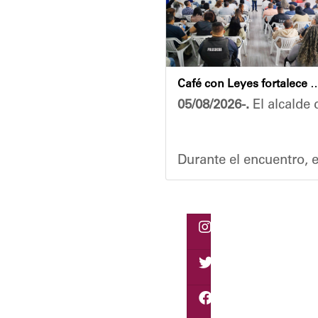
Café con Leyes fortalece el análisis jurídico y constitu
05/08/2026-.
El alcalde 
Durante el encuentro, e
Vladimir Blanco, aboga
El programa "Café con L