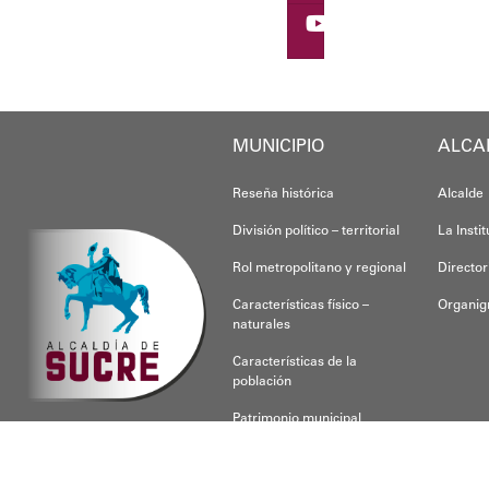
Oskarina Rosso.
MUNICIPIO
ALCA
Reseña histórica
Alcalde
División político – territorial
La Insti
Rol metropolitano y regional
Director
Características físico –
Organi
naturales
Características de la
población
Patrimonio municipal
CONOCE SUCRE