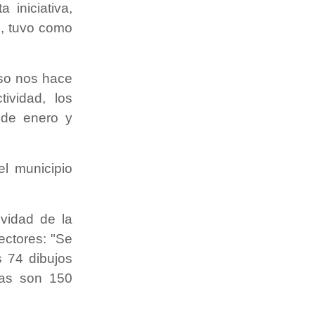
 iniciativa,
s, tuvo como
eso nos hace
ividad, los
 de enero y
el municipio
ividad de la
ectores: "Se
s 74 dibujos
ras son 150