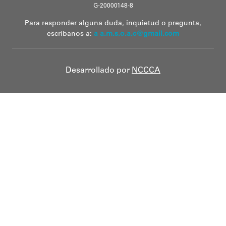
G-20000148-8
Para responder alguna duda, inquietud o pregunta,
escríbanos a:
a a.m.s.o.a.c@gmail.com
Desarrollado por
NCCCA