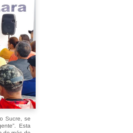
io Sucre, se
gente”. Esta
ón de más de