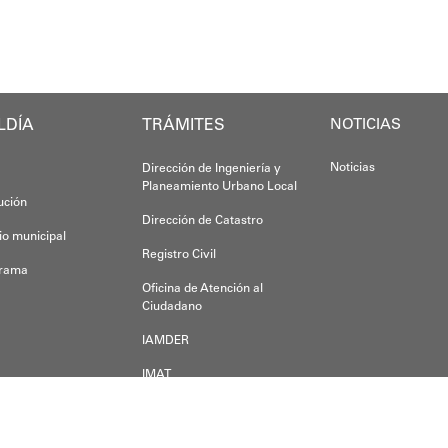
Yois Coellar
LDÍA
TRÁMITES
NOTICIAS
Noticias
Dirección de Ingeniería y
Planeamiento Urbano Local
tución
Dirección de Catastro
io municipal
Registro Civil
grama
Oficina de Atención al
Ciudadano
IAMDER
IMAT
Dirección de Desarrollo
Económico