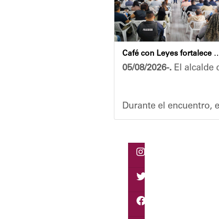
Café con Leyes fortalece el análisis jurídico y constitu
05/08/2026-.
El alcalde 
Durante el encuentro, e
Vladimir Blanco, aboga
El programa "Café con L