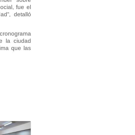
ocial, fue el
d”, detalló
 cronograma
e la ciudad
ima que las