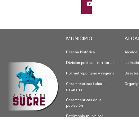
Oskarina Rosso.
MUNICIPIO
ALCA
Reseña histórica
Alcalde
División político – territorial
La Insti
Rol metropolitano y regional
Director
Características físico –
Organi
naturales
Características de la
población
Patrimonio municipal
CONOCE SUCRE