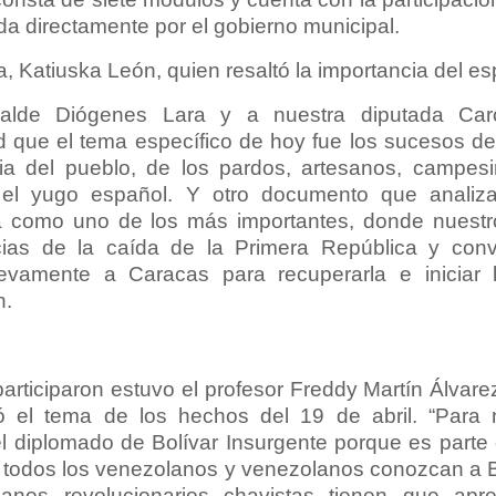
a directamente por el gobierno municipal.
a, Katiuska León, quien resaltó la importancia del es
calde Diógenes Lara y a nuestra diputada Car
d que el tema específico de hoy fue los sucesos del
ia del pueblo, de los pardos, artesanos, campes
el yugo español. Y otro documento que analiz
a como uno de los más importantes, donde nuestro
ias de la caída de la Primera República y con
evamente a Caracas para recuperarla e iniciar
n.
articiparon estuvo el profesor Freddy Martín Álvare
ó el tema de los hechos del 19 de abril. “Para 
 diplomado de Bolívar Insurgente porque es parte
e todos los venezolanos y venezolanos conozcan a B
nos revolucionarios chavistas tienen que apr