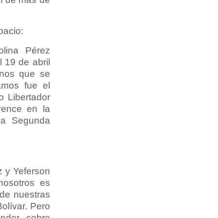
pacio:
olina Pérez
 19 de abril
inos que se
amos fue el
 Libertador
vence en la
 la Segunda
z y Yeferson
nosotros es
 de nuestras
olívar. Pero
ender sobre