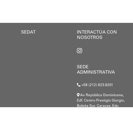
a se enmarca en la política social impulsada por el a
so
SEDAT
INTERACTÚA CON
NOSOTROS
SEDE
ADMINISTRATIVA
+58 (212) 823.8201
Av República Dominicana,
Edf. Centro Prestigio Giorgio,
Boleita Sur. Caracas, Edo
Miranda.
G-20000148-8
.c@gmail.com