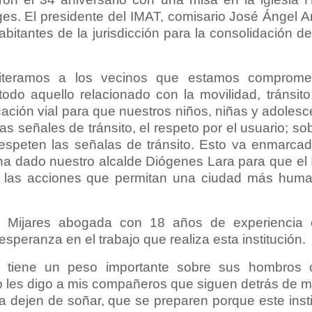
es. El presidente del IMAT, comisario José Ángel A
bitantes de la jurisdicción para la consolidación d
teramos a los vecinos que estamos compromet
todo aquello relacionado con la movilidad, tránsito,
ación vial para que nuestros niños, niñas y adoles
as señales de tránsito, el respeto por el usuario; so
 respeten las señalas de tránsito. Esto va enmarca
a dado nuestro alcalde Diógenes Lara para que el I
 las acciones que permitan una ciudad más human
a Mijares abogada con 18 años de experiencia
speranza en el trabajo que realiza esta institución.
ue tiene un peso importante sobre sus hombros
o les digo a mis compañeros que siguen detrás de 
 dejen de soñar, que se preparen porque este insti