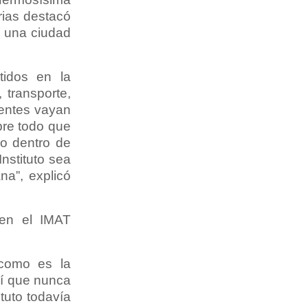
rias destacó
e una ciudad
idos en la
 transporte,
centes vayan
bre todo que
do dentro de
nstituto sea
a”, explicó
 en el IMAT
 como es la
mí que nunca
tuto todavía