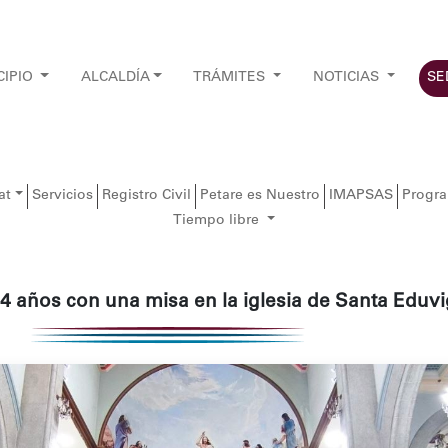
CIPIO
ALCALDÍA
TRÁMITES
NOTICIAS
SE
at
Servicios
Registro Civil
Petare es Nuestro
IMAPSAS
Progr
Tiempo libre
4 años con una misa en la iglesia de Santa Eduv