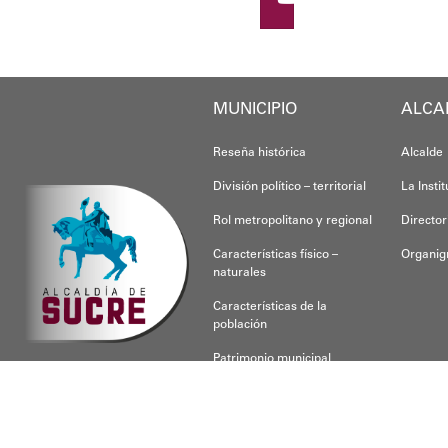
MUNICIPIO
ALCA
Reseña histórica
Alcalde
División político – territorial
La Insti
Rol metropolitano y regional
Director
Características físico –
Organi
naturales
Características de la
población
Patrimonio municipal
CONOCE SUCRE
Para respon