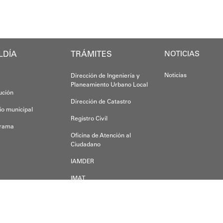
Yois Coellar
Esta iniciativ
LDÍA
TRÁMITES
Oskarina Ros
NOTICIAS
Noticias
Dirección de Ingeniería y
Planeamiento Urbano Local
tución
Dirección de Catastro
io municipal
Registro Civil
grama
Oficina de Atención al
Ciudadano
IAMDER
IMAT
Dirección de Desarrollo
Económico
der alguna duda, inquietud o pregunta, escríbanos a:
a a.m.s.o.a