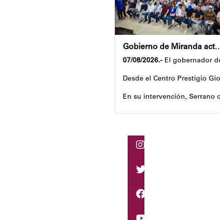
Gobierno de Miranda activa plan de ahorro en
07/08/2026.-
El gobernador de
Desde el Centro Prestigio Gio
En su intervención, Serrano c
Igualmente, explicó que el pr
Despliegue territorial
El encuentro contó con la pa
Como parte de los acuerdos or
Joshua Piña