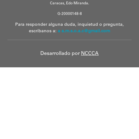
Caracas, Edo Miranda.
G-20000148-8
Para responder alguna duda, inquietud o pregunta,
escríbanos a:
a a.m.s.o.a.c@gmail.com
Desarrollado por
NCCCA