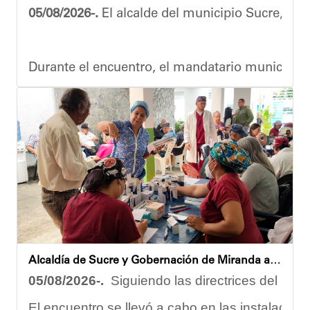
05/08/2026-.
El alcalde del municipio Sucre, Dióg
Durante el encuentro, el mandatario municipal s
Vladimir Blanco, abogado y participante activo 
El programa "Café con Leyes" se consolida como 
Oskarina Rosso.
Alcaldía de Sucre y Gobernación de Miranda atendieron a más de 100 adultos mayores en Petare
05/08/2026-.
Siguiendo las directrices del Ejec
El encuentro se llevó a cabo en las instalacion