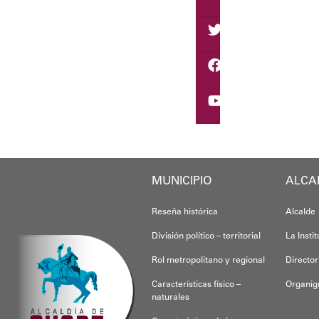
El alcalde Diógenes La
"
Damos las gracias por
​Por su parte, el gober
​"Tenemos un desafío e
Finalmente, el ministr
Esta jornada ratifica 
MUNICIPIO
ALCA
Joshua Piña.
Reseña histórica
Alcalde
División político – territorial
La Insti
Rol metropolitano y regional
Director
Características físico –
Organi
naturales