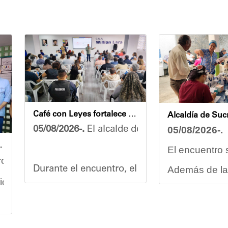
Café con Leyes fortalece el análisis jurídico y constitucional en el municipio Sucre
05/08/2026-.
El alcalde del municipio Sucre, D
05/08/2026-.
S
sé Antonio Calcaño en Caucagüita
El encuentro 
coles se llevó a cabo un recorrido de inspección en 
Durante el encuentro, el mandatario municipa
Además de la 
liderada por el ministro del Poder Popular para la E
Carmen Herrer
Vladimir Blanco, abogado y participante acti
“Tengo una ex
n contemplan
la pintura general de las instalaciones