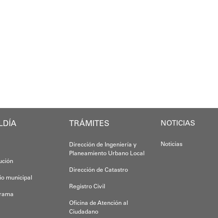
Gracias al tr
ra expresó sus palabras de agradecimiento por los tr
El programa "Café con Leyes" se consolida co
 esta recuperación en el colegio José A. Calcaño, qu
nador del estado Miranda, Elio Serrano, destacó los d
Anyelimar Si
n todo el estado Miranda de proporcionarle a nuestro
Oskarina Rosso.
o de Educación, Héctor Rodríguez anunció que “La pre
el esfuerzo articulado entre el Gobierno Nacional, re
LDÍA
TRÁMITES
NOTICIAS
Noticias
Dirección de Ingeniería y
Planeamiento Urbano Local
tución
Dirección de Catastro
io municipal
Registro Civil
grama
Oficina de Atención al
Ciudadano