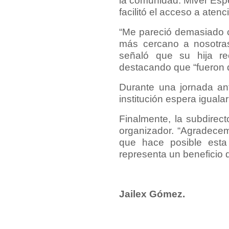
la comunidad. Miver Espe
facilitó el acceso a aten
“Me pareció demasiado c
más cercano a nosotras 
señaló que su hija rec
destacando que “fueron 
Durante una jornada ant
institución espera iguala
Finalmente, la subdirect
organizador. “Agradecem
que hace posible esta 
representa un beneficio d
Jailex Gómez.