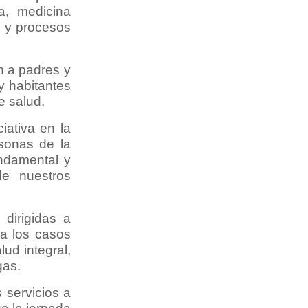
ía, medicina
l y procesos
én a padres y
y habitantes
e salud.
iativa en la
rsonas de la
undamental y
de nuestros
 dirigidas a
 a los casos
ud integral,
gas.
 servicios a