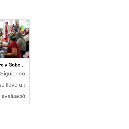
Alcaldía de Sucre y Gobernación de Miranda atendieron a más de 100 adultos mayores en Petare
iógenes Lara, encabezó este miércoles una nueva jorna
iguiendo las directrices del Ejecutivo Nacional para
se llevó a cabo en las instalaciones de la Casa de A
las instalaciones de la U.E.N. José A. Calcaño, sit
l se reunió con un nutrido grupo de profesionales del
evaluación médica, los abuelos disfrutaron de una pr
ducación, Héctor Rodríguez; el responsable del Plan 
a, integrante activa de esta Casa de Abuelos, manife
vo en la jornada, destacó el impacto positivo de est
celente atención por parte del equipo que labora e
, la rehabilitación del área de cocina, el acondicion