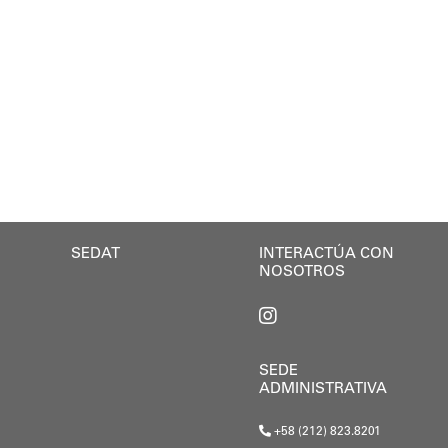
abajo articulado de un equipo multidisciplinario de 
abajos iniciados en el plantel:
mo una iniciativa permanente que busca actualizar los
e va a beneficiar no solo a los estudiantes de nuest
esafíos que representa el plan de rehabilitación esco
erra.
s estudiantes infraestructura escolar de calidad... 
sidenta Delcy Rodríguez nos había aprobado la repara
gional y local junto a las bases comunitarias para c
SEDAT
INTERACTÚA CON
NOSOTROS
SEDE
ADMINISTRATIVA
+58 (212) 823.8201