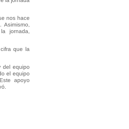
e la jornada
 se nos hace
. Asimismo,
la jornada,
cifra que la
y del equipo
do el equipo
 Este apoyo
yó.