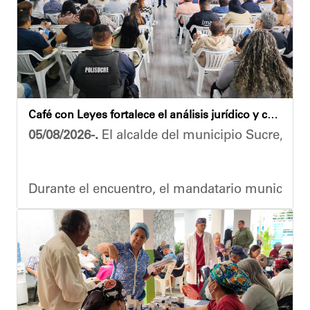
"
Damos las gracias por esta recuperación en el 
​Por su parte, el gobernador del estado Miranda,
​"Tenemos un desafío en todo el estado Miranda 
Finalmente, el ministro de Educación, Héctor R
Café con Leyes fortalece el análisis jurídico y constitucional en el municipio Sucre
Esta jornada ratifica el esfuerzo articulado en
05/08/2026-.
El alcalde del municipio Sucre, Dióg
Joshua Piña.
Durante el encuentro, el mandatario municipal s
Vladimir Blanco, abogado y participante activo 
El programa "Café con Leyes" se consolida como 