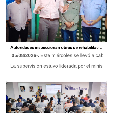
Autoridades inspeccionan obras de rehabilitación en la U.E.N. José Antonio Calcaño en Caucagüita
05/08/2026-.
Este miércoles se llevó a cabo un
La supervisión estuvo liderada por el ministro
Las obras en ejecución contemplan
la pintura 
El alcalde Diógenes Lara expresó sus palabras d
"
Damos las gracias por esta recuperación en el 