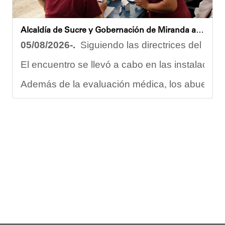
Oskarina Rosso.
Alcaldía de Sucre y Gobernación de Miranda atendieron a más de 100 adultos mayores en Petare
05/08/2026-.
Siguiendo las directrices del Ejec
El encuentro se llevó a cabo en las instalacion
Además de la evaluación médica, los abuelos dis
Carmen Herrera, integrante activa de esta Casa
“Tengo una excelente atención por parte del e
Gracias al trabajo articulado de un equipo mult
Anyelimar Sierra.