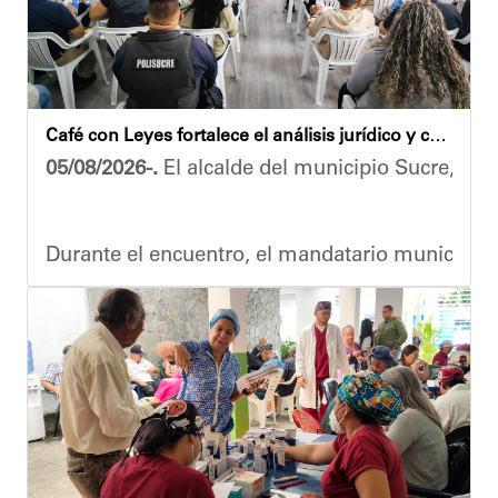
​Por su parte, el gobernador del estado Miranda,
​"Tenemos un desafío en todo el estado Miranda 
Finalmente, el ministro de Educación, Héctor R
Café con Leyes fortalece el análisis jurídico y constitucional en el municipio Sucre
Esta jornada ratifica el esfuerzo articulado en
05/08/2026-.
El alcalde del municipio Sucre, Dióg
Joshua Piña.
Durante el encuentro, el mandatario municipal s
Vladimir Blanco, abogado y participante activo 
El programa "Café con Leyes" se consolida como 