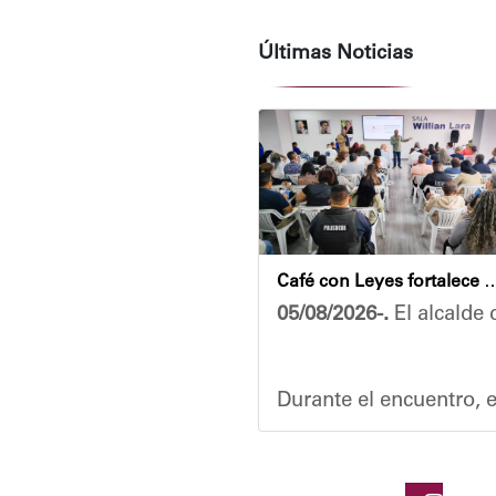
Últimas Noticias
Café con Leyes fortalece el análisis jurídico y constitu
05/08/2026-.
El alcalde 
Durante el encuentro, e
Vladimir Blanco, aboga