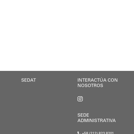
 de promotores deportivos representa un pilar clave 
ultidisciplinario de la Alcaldía de Sucre y la Gober
e busca actualizar los conocimientos del sector lega
o, Nerys Arraiz aspirante a promotora deportiva, man
iones, el Gobierno Nacional, Regional y Municipal de
SEDAT
INTERACTÚA CON
NOSOTROS
SEDE
ADMINISTRATIVA
+58 (212) 823.8201