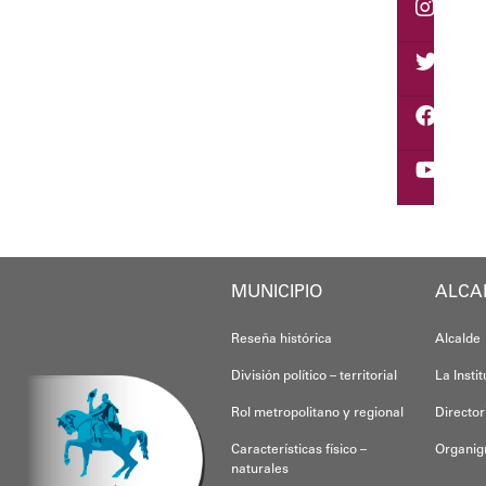
El programa "Café con L
Oskarina Rosso.
MUNICIPIO
ALCA
Reseña histórica
Alcalde
División político – territorial
La Insti
Rol metropolitano y regional
Director
Características físico –
Organi
naturales