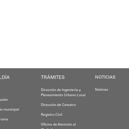
"La formación
Gracias al trabajo articulado de un equipo m
eyes" se consolida como una iniciativa permanente qu
En este sentid
Con estas acc
Anyelimar Sierra.
Yois Coellar
LDÍA
TRÁMITES
NOTICIAS
Noticias
Dirección de Ingeniería y
Planeamiento Urbano Local
tución
Dirección de Catastro
io municipal
Registro Civil
grama
Oficina de Atención al