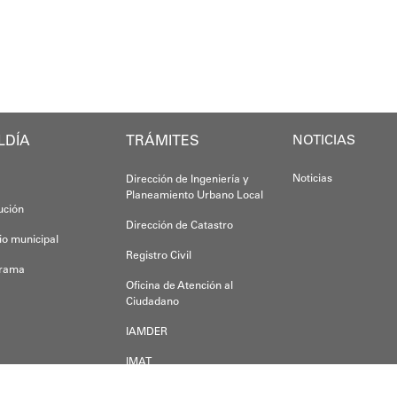
nador del estado Miranda, Elio Serrano, destacó los d
Anyelimar Si
n todo el estado Miranda de proporcionarle a nuestro
Oskarina Rosso.
o de Educación, Héctor Rodríguez anunció que “La pre
el esfuerzo articulado entre el Gobierno Nacional, re
LDÍA
TRÁMITES
NOTICIAS
Noticias
Dirección de Ingeniería y
Planeamiento Urbano Local
tución
Dirección de Catastro
io municipal
Registro Civil
grama
Oficina de Atención al
Ciudadano
IAMDER
IMAT
Dirección de Desarrollo