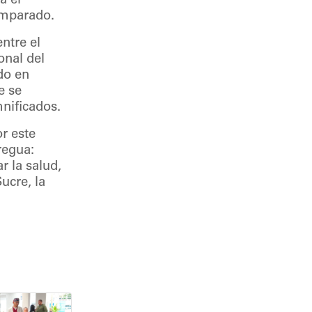
a el
amparado.
ntre el
onal del
do en
e se
mnificados.
r este
regua:
r la salud,
ucre, la