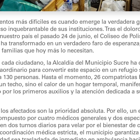
ntos más difíciles es cuando emerge la verdadera 
o inquebrantable de sus instituciones. Tras el dolor
uestro país el pasado 24 de junio, el Coliseo de Poli
 ha transformado en un verdadero faro de esperanza
s familias que hoy más lo necesitan.
 cada ciudadano, la Alcaldía del Municipio Sucre ha
ordinario para convertir este espacio en un refugio
 a 130 personas. Hasta el momento, 26 compatriotas
un techo, sino el calor de un hogar temporal, manif
por los primeros auxilios y la atención dedicada a s
 los afectados son la prioridad absoluta. Por ello, un
ompuesto por cuatro médicos generales y dos especia
n dos turnos diarios para velar por el bienestar de 
 coordinación médica estricta, el municipio garantiza