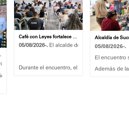
Café con Leyes fortalece el análisis jurídico y constitucional en el municipio Sucre
05/08/2026-.
El alcalde del municipio Sucre, D
05/08/2026-.
S
sé Antonio Calcaño en Caucagüita
El encuentro 
coles se llevó a cabo un recorrido de inspección en 
Durante el encuentro, el mandatario municipa
Además de la 
liderada por el ministro del Poder Popular para la E
Carmen Herrer
Vladimir Blanco, abogado y participante acti
“Tengo una ex
n contemplan
la pintura general de las instalaciones
Gracias al tr
ra expresó sus palabras de agradecimiento por los tr
El programa "Café con Leyes" se consolida co
 esta recuperación en el colegio José A. Calcaño, qu