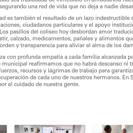
edad sea trasladada de inmediato en ambulancia haci
asegurando una red de vida que no deja a nadie des
ad es también el resultado de un lazo indestructible e
ciones, ciudadanos particulares y el apoyo instituci
. Los pasillos del coliseo hoy desbordan amor traduci
stir, calzado, medicamentos, pañales y alimentos qu
orden y transparencia para aliviar el alma de los da
aza con profunda empatía a cada familia alcanzada po
o municipal reafirmamos que no habrá descanso ni t
rzos, recursos y lágrimas de trabajo para garantiza
 recuperación de cada uno de nuestros hermanos. En S
or el cuidado de nuestra gente.