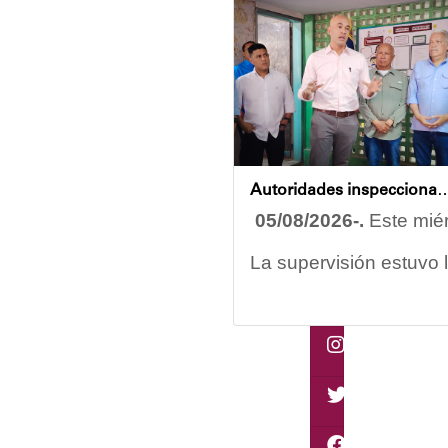
Autoridades inspeccionan obras de rehabilitación en la U.E.N. Jo
05/08/2026-.
Este miér
La supervisión estuvo 
Las obras en ejecució
El alcalde Diógenes La
"
Damos las gracias por