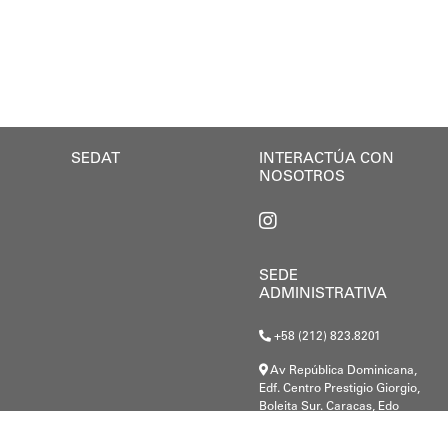
esafíos que representa el plan de rehabilitación esco
erra.
s estudiantes infraestructura escolar de calidad... 
sidenta Delcy Rodríguez nos había aprobado la repara
gional y local junto a las bases comunitarias para c
SEDAT
INTERACTÚA CON
NOSOTROS
SEDE
ADMINISTRATIVA
+58 (212) 823.8201
Av República Dominicana,
Edf. Centro Prestigio Giorgio,
Boleita Sur. Caracas, Edo
Miranda.