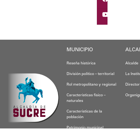
​Por su parte, el gober
​"Tenemos un desafío e
Finalmente, el ministr
Esta jornada ratifica 
MUNICIPIO
ALCA
Joshua Piña.
Reseña histórica
Alcalde
División político – territorial
La Insti
Rol metropolitano y regional
Director
Características físico –
Organi
naturales
Características de la
población
Patrimonio municipal
CONOCE SUCRE