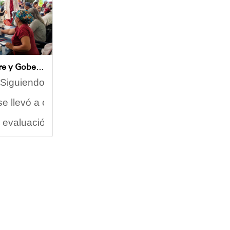
Alcaldía de Sucre y Gobernación de Miranda atendieron a más de 100 adultos mayores en Petare
iógenes Lara, encabezó este miércoles una nueva jorna
iguiendo las directrices del Ejecutivo Nacional para
se llevó a cabo en las instalaciones de la Casa de A
las instalaciones de la U.E.N. José A. Calcaño, sit
l se reunió con un nutrido grupo de profesionales del
evaluación médica, los abuelos disfrutaron de una pr
ducación, Héctor Rodríguez; el responsable del Plan 
a, integrante activa de esta Casa de Abuelos, manife
vo en la jornada, destacó el impacto positivo de est
celente atención por parte del equipo que labora e
, la rehabilitación del área de cocina, el acondicion
abajo articulado de un equipo multidisciplinario de 
abajos iniciados en el plantel:
mo una iniciativa permanente que busca actualizar los
e va a beneficiar no solo a los estudiantes de nuest