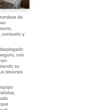
grandeza de
oso
sucre,
, consuelo y
 desplegado
 seguro, con
 han
estando su
us lesiones
 equipo
listas,
cada
 que