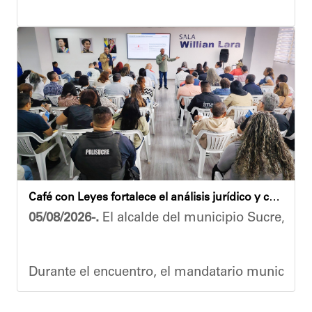
Las obras en ejecución contemplan
la pintura 
El alcalde Diógenes Lara expresó sus palabras d
"
Damos las gracias por esta recuperación en el 
​Por su parte, el gobernador del estado Miranda,
​"Tenemos un desafío en todo el estado Miranda 
Finalmente, el ministro de Educación, Héctor R
Café con Leyes fortalece el análisis jurídico y constitucional en el municipio Sucre
Esta jornada ratifica el esfuerzo articulado en
05/08/2026-.
El alcalde del municipio Sucre, Dióg
Joshua Piña.
Durante el encuentro, el mandatario municipal s