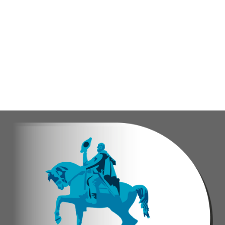
Vladimir Blanco, abogado y participante activo 
El programa "Café con Leyes" se consolida como 
Oskarina Rosso.