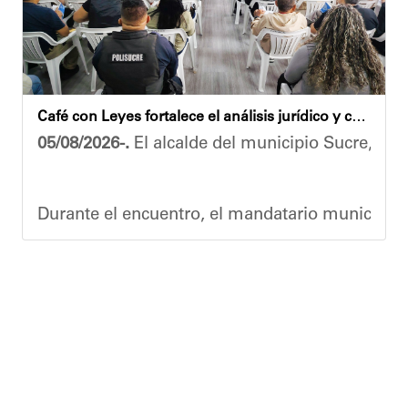
​Por su parte, el gobernador del estado Miranda,
​"Tenemos un desafío en todo el estado Miranda 
Finalmente, el ministro de Educación, Héctor R
Café con Leyes fortalece el análisis jurídico y constitucional en el municipio Sucre
Esta jornada ratifica el esfuerzo articulado en
05/08/2026-.
El alcalde del municipio Sucre, Dióg
Joshua Piña.
Durante el encuentro, el mandatario municipal s
Vladimir Blanco, abogado y participante activo 
El programa "Café con Leyes" se consolida como 