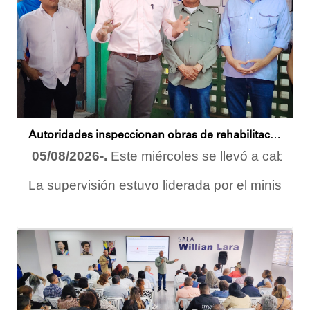
Esta iniciativa se enmarca en la política social
Oskarina Rosso
Autoridades inspeccionan obras de rehabilitación en la U.E.N. José Antonio Calcaño en Caucagüita
05/08/2026-.
Este miércoles se llevó a cabo un
La supervisión estuvo liderada por el ministro
Las obras en ejecución contemplan
la pintura 
El alcalde Diógenes Lara expresó sus palabras d
"
Damos las gracias por esta recuperación en el 