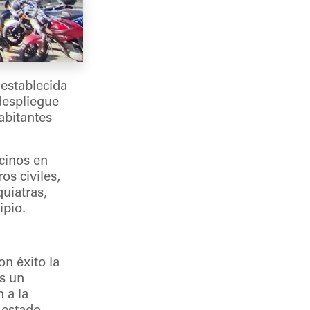
establecida
despliegue
abitantes
cinos en
os civiles,
quiatras,
ipio.
n éxito la
as un
 a la