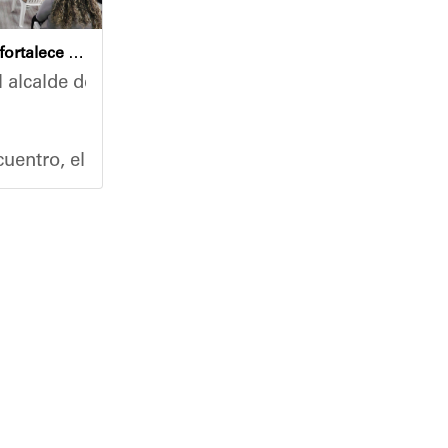
Café con Leyes fortalece el análisis jurídico y constitucional en el municipio Sucre
 alcalde del municipio Sucre, Diógenes Lara, encabezó
nidades, la Alcaldía del Municipio Sucre y el Instit
 un recorrido de inspección en las instalaciones de 
uentro, el mandatario municipal se reunió con un nut
ro del Poder Popular para la Educación, Héctor Rodr
ción médica primaria y servicios de cuidado personal
co, abogado y participante activo en la jornada, des
ra general de las instalaciones, la rehabilitación de
y pediatría, toma de tensión arterial e inmunización 
s de agradecimiento por los trabajos iniciados en el
Café con Leyes" se consolida como una iniciativa perm
el colegio José A. Calcaño, que va a beneficiar no 
ó la efectividad y relevancia de la actividad: “La a
da, Elio Serrano, destacó los desafíos que representa
da de proporcionarle a nuestros estudiantes infraest
so.
ógenes Lara, cuyo plan de gestión prioriza la presenc