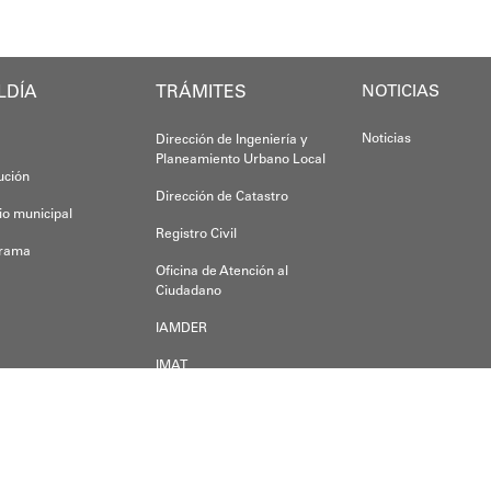
Finalmente, el ministro de Educación, Héctor
Esta jornada ratifica el esfuerzo articulado
LDÍA
TRÁMITES
NOTICIAS
Joshua Piña.
Noticias
Dirección de Ingeniería y
Planeamiento Urbano Local
tución
Dirección de Catastro
io municipal
Registro Civil
grama
Oficina de Atención al
Ciudadano
IAMDER
IMAT
Dirección de Desarrollo
Económico
der alguna duda, inquietud o pregunta, escríbanos a:
a a.m.s.o.a