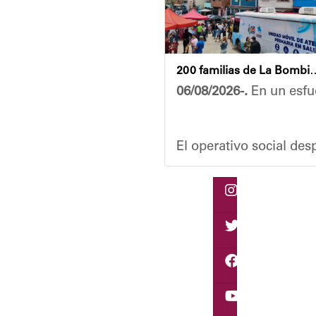
200 familias de La Bombilla at
06/08/2026-.
En un esfue
El operativo social de
Durante la actividad, l
Eudicis Viva, habitante
Esta iniciativa se enma