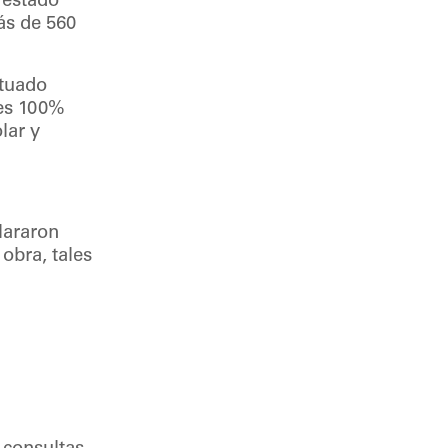
 estado
más de 560
ituado
 es 100%
lar y
lararon
obra, tales