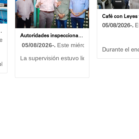
05/08/2026-.
El
endidas en jornada integral
Autoridades inspeccionan obras de rehabilitación en la U.E.N. José Antonio Calcaño en Caucagüita
rzo conjunto por garantizar el bienestar de las comu
05/08/2026-.
Este miércoles se llevó a cabo
Durante el enc
La supervisión estuvo liderada por el minist
splegó un equipo multidisciplinario que ofreció aten
Vladimir Blan
Las obras en ejecución contemplan
la pintu
os asistentes contaron servicios de medicina general 
El alcalde Diógenes Lara expresó sus palabra
El programa "
"
Damos las gracias por esta recuperación en 
 de la comunidad y beneficiaria del operativo, destac
​Por su parte, el gobernador del estado Miran
​"Tenemos un desafío en todo el estado Miran
Oskarina Ros
rca en la política social impulsada por el alcalde Di