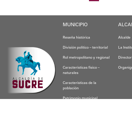
Oskarina Rosso
MUNICIPIO
ALCA
Reseña histórica
Alcalde
División político – territorial
La Insti
Rol metropolitano y regional
Director
Características físico –
Organi
naturales
Características de la
población
Patrimonio municipal
CONOCE SUCRE
Para respon