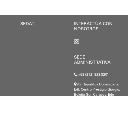
 Rodríguez anunció que “La presidenta Delcy Rodrígue
 entre el Gobierno Nacional, regional y local junto 
SEDAT
INTERACTÚA CON
NOSOTROS
SEDE
ADMINISTRATIVA
+58 (212) 823.8201
Av República Dominicana,
Edf. Centro Prestigio Giorgio,
Boleita Sur. Caracas, Edo
Miranda.
G-20000148-8
.c@gmail.com