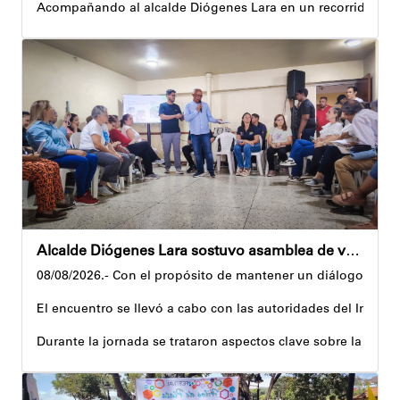
Acompañando al alcalde Diógenes Lara en un recorrido, el 
Al respecto, señaló dos espacios permanentes habilitados pa
Precisamente, el Plan Vacacional Venezuela RÍE 2026 es frut
Andyvell Román
Alcalde Diógenes Lara sostuvo asamblea de vecinos con juntas de condominio de Palo Verde
08/08/2026.- Con el propósito de mantener un diálogo direct
El encuentro se llevó a cabo con las autoridades del Instit
Durante la jornada se trataron aspectos clave sobre la reco
El alcalde tomó nota de las quejas, sugerencias y solicitu