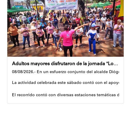
Además, estas acciones se ejecutan en articulación con los 
Andyvell Román
Adultos mayores disfrutaron de la jornada "Los abuelos ríen, Venezuela ríe"
08/08/2026.- En un esfuerzo conjunto del alcalde Diógenes La
La actividad celebrada este sábado contó con el apoyo de 
El recorrido contó con diversas estaciones temáticas diseña
Cuerpo y movimiento: espacio dedicado a la activación f
Juegos didácticos: memoria y dinámicas didácticas enf
Cultura, sombra y cosecha: actividad lúdico-educativa or
El encuentro congregó a abuelos provenientes de tres parro