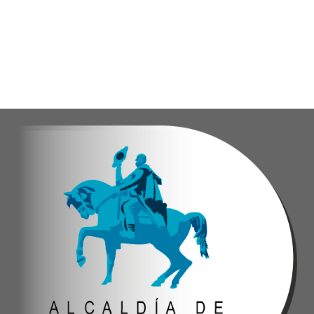
Con estas iniciativas, el alcalde Diógenes Lara reafirma su
Andyvell Román