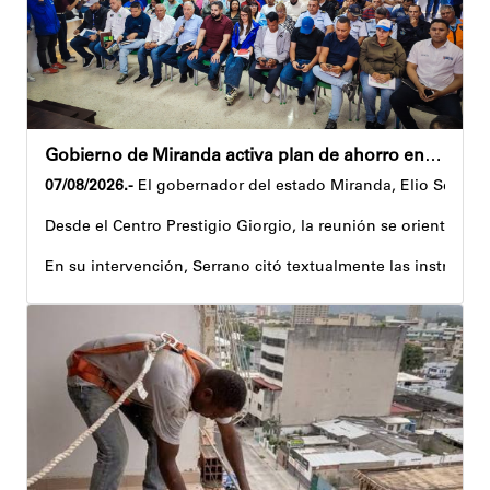
Gobierno de Miranda activa plan de ahorro energético en la entidad
07/08/2026.-
El gobernador del estado Miranda, Elio Serrano,
Desde el Centro Prestigio Giorgio, la reunión se orientó al 
En su intervención, Serrano citó textualmente las instruccio
Igualmente, explicó que el propósito central de este esquema
Despliegue territorial
El encuentro contó con la participación del diputado Nicolá
Como parte de los acuerdos orientados durante la reunión, e
Joshua Piña